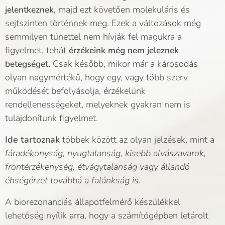
majd ezt követően molekuláris és
jelentkeznek,
sejtszinten történnek meg. Ezek a változások még
semmilyen tünettel nem hívják fel magukra a
figyelmet, tehát
érzékeink még nem jeleznek
Csak később, mikor már a károsodás
betegséget.
olyan nagymértékű, hogy egy, vagy több szerv
működését befolyásolja, érzékelünk
rendellenességeket, melyeknek gyakran nem is
tulajdonítunk figyelmet.
Ide tartoznak
többek között az olyan jelzések, mint a
fáradékonyság, nyugtalanság, kisebb alvászavarok,
frontérzékenység, étvágytalanság vagy állandó
éhségérzet továbbá a falánkság is.
A biorezonanciás állapotfelmérő készülékkel
lehetőség nyílik arra, hogy a számítógépben letárolt