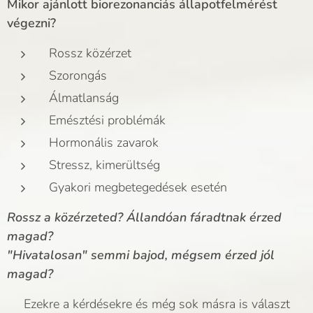
Mikor ajánlott biorezonanciás állapotfelmérést
végezni?
Rossz közérzet
Szorongás
Álmatlanság
Emésztési problémák
Hormonális zavarok
Stressz, kimerültség
Gyakori megbetegedések esetén
Rossz a közérzeted? Állandóan fáradtnak érzed
magad?
"Hivatalosan" semmi bajod, mégsem érzed jól
magad?
Ezekre a kérdésekre és még sok másra is választ