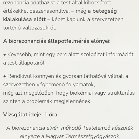
rezonancia adatbázist a test által kibocsátott
értékekkel összehasonlítva, – még
a betegség
kialakulása előtt
– képet kapjunk a szervezetben
történő változásokról.
A biorezonanciás állapotfelmérés előnyei:
• Kevesebb, mint egy perc alatt szolgáltat információt
a test állapotáról.
• Rendkívül könnyen és gyorsan láthatóvá válnak a
szervezetben végbemenő folyamatok,
még azt megelőzően, hogy biokémiai vagy strukturális
szinten a problémák megjelennének.
Vizsgálat ideje: 1 óra
A biorezonancia elvén működő Testelemző készülék
elnyerte a Magyar Természetgyógyászok