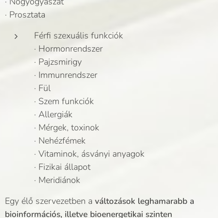
· Nőgyógyászat
· Prosztata
Férfi szexuális funkciók
· Hormonrendszer
· Pajzsmirigy
· Immunrendszer
· Fül
· Szem funkciók
· Allergiák
· Mérgek, toxinok
· Nehézfémek
· Vitaminok, ásványi anyagok
· Fizikai állapot
· Meridiánok
Egy élő szervezetben a
változások leghamarabb a
bioinformációs, illetve bioenergetikai szinten